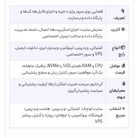
🌀
فضایی روی سرور برای ذخیره و اجرای فایل‌ها، کدها و
تعریف
پایگاه داده وب‌سایت.
⚙️ کاربرد
نمایش سایت، اجرای اسکریپت‌ها، اتصال دامنه، مدیریت
پایگاه داده و ساخت ایمیل اختصاصی.
📦 انواع
اشتراکی، وردپرس، لینوکس، ویندوز، ابری، دانلود، ایمیل،
رایج
VPS و سرور اختصاصی.
💰 عوامل
CPU و RAM، فضای SSD یا NVMe، ترافیک ماهانه،
قیمت
بک‌آپ، موقعیت سرور، کنترل پنل و سطح پشتیبانی.
🔒
آپ‌تایم، سرعت، امنیت، امکان ارتقا، کیفیت پشتیبانی و
معیارهای
سیاست پشتیبان‌گیری.
مهم
⭐ انتخاب
سایت کوچک: اشتراکی؛ وردپرس: هاست وردپرس؛
سریع
فروشگاه: ووکامرس یا حرفه‌ای؛ پروژه با کنترل بیشتر:
VPS.