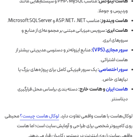
هاست لینوکس:
مناسب PHP، MySQL و سیستم‌هایی مانند
وردپرس و جوملا.
هاست ویندوز:
مناسب ASP.NET، .NET و Microsoft SQL Server.
هاست ابری:
سرویس میزبانی مبتنی بر مجموعه‌ای از منابع و
سرورهای ابری.
سرور مجازی (VPS)
:
منابع ایزوله‌تر و دسترسی مدیریتی بیشتر از
هاست اشتراکی.
سرور اختصاصی
:
یک سرور فیزیکی کامل برای پروژه‌های بزرگ یا
نیازهای خاص.
هاست ایران
و هاست خارج:
دسته‌بندی براساس محل قرارگیری
دیتاسنتر.
لوکال‌هاست با هاست واقعی تفاوت دارد.
لوکال هاست چیست؟
محیطی
روی کامپیوتر شخصی برای طراحی و آزمایش سایت است؛ اما هاست
واقعی سایت را روی اینترنت در دسترس کاربران قرار می‌دهد.