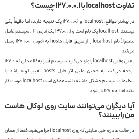
تفاوت localhost با ۱۲۷.۰.۰.۱ چیست؟
در بیشتر مواقع، localhost و ۱۲۷.۰.۰.۱ یک نتیجه دارند؛ اما دقیقاً یکی
نیستند. localhost یک نام است و ۱۲۷.۰.۰.۱ یک آدرس IP. سیستم‌عامل
معمولاً نام localhost را از طریق فایل hosts به آدرس ۱۲۷.۰.۰.۱ وصل
می‌کند.
یعنی وقتی localhost را وارد می‌کنید، سیستم آن را به IP محلی ۱۲۷.۰.۰.۱
ترجمه می‌کند. به همین دلیل اگر فایل hosts تغییر کرده باشد یا
تنظیمات سیستم مشکل داشته باشد، ممکن است localhost درست کار
نکند اما ۱۲۷.۰.۰.۱ باز شود.
آیا دیگران می‌توانند سایت روی لوکال هاست
من را ببینند؟
در حالت عادی، خیر. سایتی که روی localhost اجرا می‌شود فقط از همان