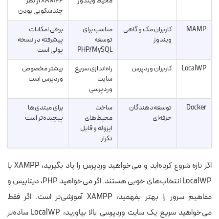
محیط ویندوز
XAMPP از نظر
چندسکویی بودن
MAMP
کاربران مک و گاهی
مناسب برای
برخی امکانات
ویندوز
توسعه
پیشرفته در نسخه
PHP/MySQL
پولی است
LocalWP
کاربران وردپرس
راه‌اندازی سریع
بیشتر مخصوص
سایت
وردپرس است
وردپرسی
Docker
توسعه‌دهندگان
ساخت
برای مبتدی‌ها
حرفه‌ای
محیط‌های
پیچیده‌تر است
ایزوله و قابل
تکرار
اگر تازه شروع کرده‌اید و می‌خواهید وردپرس را یاد بگیرید، XAMPP یا
LocalWP انتخاب‌های خوبی هستند. اگر می‌خواهید PHP، دیتابیس و
مفاهیم سرور را بهتر بفهمید، XAMPP آموزشی‌تر است. اگر فقط
می‌خواهید سریع یک سایت وردپرسی بالا بیاورید، LocalWP ساده‌تر