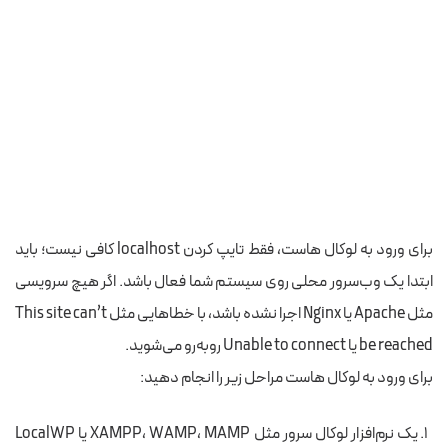
برای ورود به لوکال هاست، فقط تایپ کردن localhost کافی نیست؛ باید
ابتدا یک وب‌سرور محلی روی سیستم شما فعال باشد. اگر هیچ سرویسی
مثل Apache یا Nginx اجرا نشده باشد، با خطاهایی مثل This site can’t
be reached یا Unable to connect روبه‌رو می‌شوید.
برای ورود به لوکال هاست مراحل زیر را انجام دهید:
یک نرم‌افزار لوکال سرور مثل XAMPP، WAMP، MAMP یا LocalWP