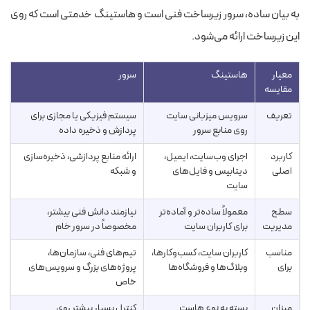
به بیان ساده، سرور زیرساخت فنی است و هاستینگ خدمتی است که روی
این زیرساخت ارائه می‌شود.
معیار
هاستینگ
سرور
مقایسه
تعریف
سرویس میزبانی سایت
سیستم فیزیکی یا مجازی برای
روی منابع سرور
پردازش و ذخیره داده
کاربرد
اجرای وب‌سایت، ایمیل،
ارائه منابع پردازشی، ذخیره‌سازی
اصلی
دیتابیس و فایل‌های
و شبکه
سایت
سطح
معمولاً ساده‌تر و آماده‌تر
نیازمند دانش فنی بیشتر،
مدیریت
برای کاربران سایت
مخصوصاً در سرور خام
مناسب
کاربران سایت، کسب‌وکارها،
تیم‌های فنی، سازمان‌ها،
برای
وبلاگ‌ها و فروشگاه‌ها
پروژه‌های بزرگ و سرویس‌های
خاص
میزان
بسته به نوع هاست
کنترل بسیار بیشتر روی