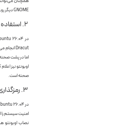
GNOME دیگر روی X11 اجرا نمی‌شود.
۲. استفاده از Dracut برای ساخت فایل‌های اولیه بوت (initramfs)
Dracut انج
اما در پشت صحنه،Dracut بوت را منظم‌تر و قابل‌اعتمادتر می‌ک
اوبونتو نیز اعلام
صحنه است.
۳. رمزگذاری قوی‌تر دیسک با استفاده از TPM
امنیت سیستم را افزایش م