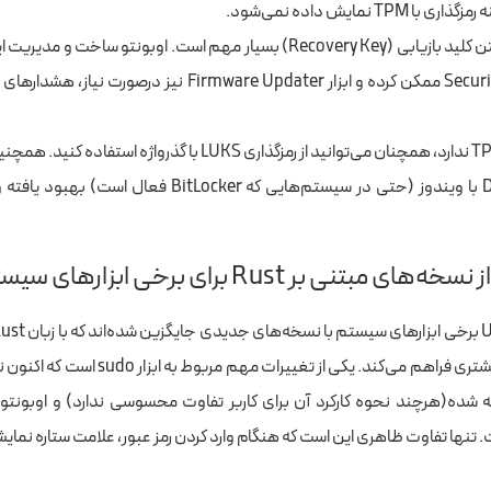
TPM نمایش داده نمی‌شود.
در این حالت داشتن کلید بازیابی (Recovery Key) بسیار مهم است. اوبونتو ساخت 
اگر سیستم‌تان TPM ندارد، همچنان می‌توانید از رمزگذاری LUKS با گذرواژ
حالت Dual-Boot با ویندوز (حتی در سیستم‌هایی که BitLocker فع
زبانی که امنیت بیشتری فراهم می‌کند. یکی از تغییرا
 ارائه شده(هرچند نحوه کارکرد آن برای کاربر تفاوت محسوسی ندارد) و اوبونتو ن
. تنها تفاوت ظاهری این است که هنگام وارد کردن رمز عبور، علامت ستاره نما