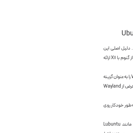
سکتاپ GNOME بر پایه X11/Xorg وجود ندارد. دلیل اصلی این
تغییر، توقف پشتیبانی X11 توسط پروژه GNOME است؛ بنابراین اوبونتو نیز نمی‌تواند نسخه‌ای از گنوم با X11 ارائه
با این حال، این تغییر برای اغلب کاربران مشکل‌ساز نخواهد بود. اوبونتو سال‌هاست که Wayland را به‌عنوان گزینه
پیش‌فرض ارائه می‌دهد و از سال ۲۰۲۴ حتی کاربران کارت‌های گرافیک NVIDIA نیز به‌طور پیش‌فرض از Wayland
ای هنوز به X11 وابسته باشد، مشکلی پیش نمی‌آید. این برنامه‌ها از طریق XWayland به‌طور خودکار روی
همچنین حذف X11 فقط نسخه GNOME اوبونتو را تحت تأثیر قرار می‌دهد. سایر نسخه‌ها مانند Lubuntu