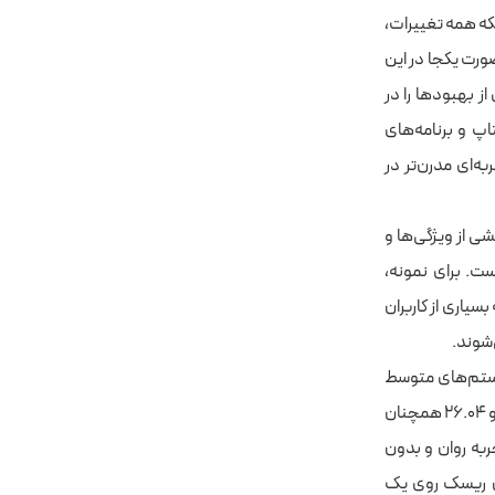
ی تازه Ubuntu 26.04 روبه‌رو نیستید، بلکه همه تغییرات،
و ۲۵.۱۰ معرفی شده‌اند نیز به‌صورت یکجا در این
جموعه‌ای گسترده و کامل از بهبودها را در
پ و برنامه‌های
ر و تجربه‌ای مدرن‌تر در
بخشی از ویژگی‌ها و
است. برای نمونه،
ایی که بسیاری از کاربران
شوند.
 اما همچنان روی سیستم‌های متوسط
هم قابل اجراست. با این همه، این اعداد و ارقام را نباید کاملاً سخت‌گیرانه تلقی کرد؛ چرا که اوبونتو ۲۶.۰۴ همچنان
 یک تجربه روان و بدون
‌تر توصیه می‌شود. اگر قصد دارید Ubuntu 26.04 را بدون ریسک روی یک