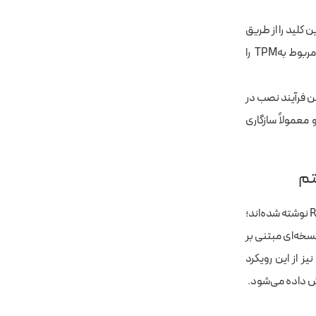
و مدیریت این کلید را از طریق
برنامه Security Center ممکن کرده و ابزار Firmware Updater نیز درصورت نیاز، هشدارهای مربوط بهTPM را
ه استفاده کنید. همچنین فرآیند نصب در
ال است) بهبود یافته و معمولاً سازگاری
در Ubuntu 26.04 برخی ابزارهای سیستم با نسخه‌های جدیدی جایگزین شده‌اند که با زبان Rust نوشته شده‌اند؛
ت مهم مربوط به ابزار sudo است که اکنون نسخه‌ای مبتنی بر
یز از این رویکرد
یش داده می‌شود.