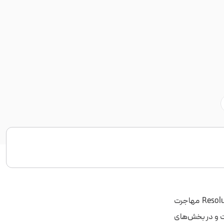
اگر قصد دارید از Ubuntu 24.04 LTS به نسخه جدید Ubuntu 26.04 LTS با نام Resolute Raccoon مهاجرت
ست و در بخش‌های