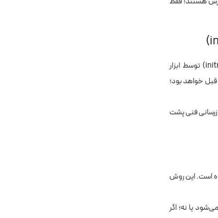
در دسترس هستند؛ فقط
در Ubuntu 26.04، هنگام نصب جدید سیستم‌عامل، ساخت فایل‌های اولیه بوت (initramfs) توسط ابزار
د قبل خواهد بود؛
روزرسانی فنی پشت
دیسک با استفاده از تراشه امنیتی TPM 2.0 اضافه شده است. این روش
 دستگاه شما پشتیبانی می‌شود یا نه؛ اگر