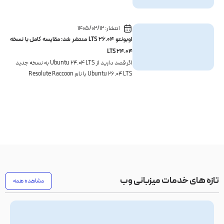
وردپرس روی کامپیوتر یا تست پروژه‌های PHP با آن رو...
انتشار:
۱۴۰۵/۰۲/۱۲
اوبونتو ۲۶.۰۴ LTS منتشر شد: مقایسه‌ کامل با نسخه
۲۴.۰۴ LTS
اگر قصد دارید از Ubuntu 24.04 LTS به نسخه جدید
Ubuntu 26.04 LTS با نام Resolute Raccoon
مهاجرت کنید، با یک به‌روزرسانی ساده روبه‌رو نیستید؛
بلکه این ...
تازه های خدمات میزبانی وب
مشاهده همه