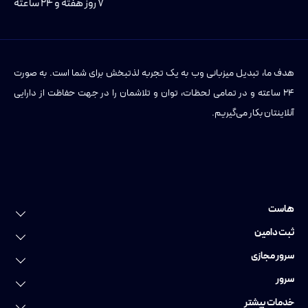
۷ روز هفته و ۲۴ ساعته
هدف ما، تبدیل میزبانی وب به یک تجربه لذتبخش برای شما است. به صورت
۲۴ ساعته و در تمامی لحظات، توان و تلاشمان را در جهت حفاظت از دارایی
آنلاینتان بکار می‌گیریم.
هاست
خرید هاست
ثبت دامین
هاست لینوکس
ثبت دامین
سرور مجازی
هاست وردپرس
ثبت دامنه عمومی
سرور مجازی
سرور
هاست ویندوز
ثبت دامنه ایرانی
سرور مجازی ایران
سرور اختصاصی
خدمات بیشتر
هاست پایتون