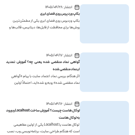
انتشار:
۱۴۰۵/۰۴/۲۸
بکاپ وردپرس روی فضای ابری
بکاپ وردپرس روی فضای ابری یکی از مطمئن‌ترین
روش‌ها برای محافظت از فایل‌ها، دیتابیس، قالب‌ها و
افزونه‌های سایت است. در این روش، نسخه پشتیبان
به‌جای این...
انتشار:
۱۴۰۵/۰۴/۱۷
گواهی نماد منقضی شده یعنی چه؟ آموزش تمدید
اینماد منقضی شده
اگر هنگام بررسی نماد اعتماد سایت با پیام «گواهی
نماد منقضی شده» روبه‌رو شده‌اید، احتمالاً اولین
سوالتان این است که گواهی نماد منقضی شده یعنی
چه و آیا ...
انتشار:
۱۴۰۵/۰۴/۱۶
لوکال هاست چیست؟ آموزش ساخت Localhost و ورود
به لوکال هاست
لوکال هاست یا Localhost یکی از اولین مفاهیمی
است که هنگام طراحی سایت، برنامه‌نویسی وب، نصب