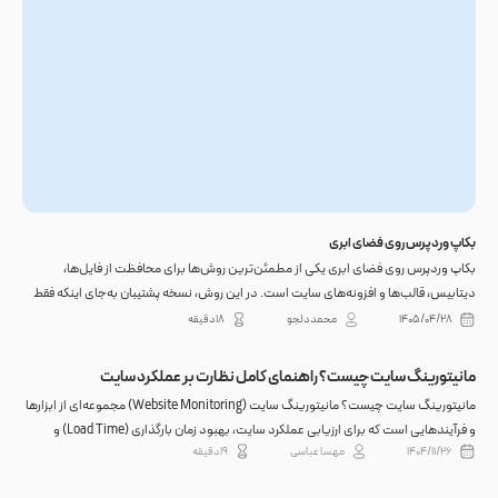
بکاپ وردپرس روی فضای ابری
بکاپ وردپرس روی فضای ابری یکی از مطمئن‌ترین روش‌ها برای محافظت از فایل‌ها،
دیتابیس، قالب‌ها و افزونه‌های سایت است. در این روش، نسخه پشتیبان به‌جای اینکه فقط
روی همان هاست اصلی باقی بماند، به یک فضای جداگانه منتقل می‌شود؛ بنابراین خرابی
۱۴۰۵/۰۴/۲۸
محمد دلجو
۱۸ دقیقه
سرور، هک شدن س...
مانیتورینگ سایت چیست؟ راهنمای کامل نظارت بر عملکرد سایت
مانیتورینگ سایت چیست؟ مانیتورینگ سایت (Website Monitoring) مجموعه‌ای از ابزارها
و فرآیندهایی است که برای ارزیابی عملکرد سایت، بهبود زمان بارگذاری (Load Time) و
۱۴۰۴/۱۱/۲۶
مهسا عباسی
۱۹ دقیقه
اطمینان از دسترس‌پذیری استفاده می‌شود. هرآنچه باید درباره مانیتورینگ سایت بدانید...