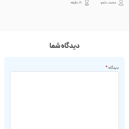
هاست اصلی باقی بماند، به یک فضای جداگانه منتقل می‌شود؛ بنابراین خرابی سرور، هک
نه. 
محمد دلجو
18 دقیقه
شدن س...
دیدگاه شما
دیدگاه
*