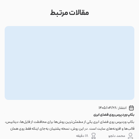
مقالات مرتبط
انتشار:
1405/04/28
بکاپ وردپرس روی فضای ابری
گوا
بکاپ وردپرس روی فضای ابری یکی از مطمئن‌ترین روش‌ها برای محافظت از فایل‌ها، دیتابیس،
اگر 
قالب‌ها و افزونه‌های سایت است. در این روش، نسخه پشتیبان به‌جای اینکه فقط روی همان
احتم
هاست اصلی باقی بماند، به یک فضای جداگانه منتقل می‌شود؛ بنابراین خرابی سرور، هک
نه. 
محمد دلجو
18 دقیقه