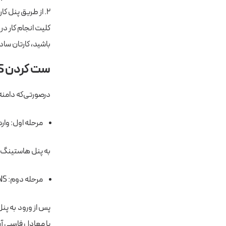
۲. از طریق پنل کاربری ثبت کننده دامنه جلو بروید.
کلیت انجام کار در
باشید، کارتان ساده
ست کردن DNS هاست و دامنه یکسان
درصورتی‌که دامنه 
مرحله اول: وار
به پنل هاستینگ خ
مرحله دوم: DNSها را تغییر دهید.
پس از ورود به پنل