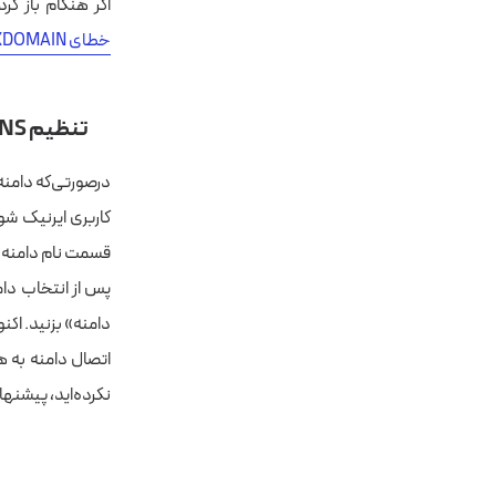
اگر هنگام باز کردن سایت با پیام ED_NXDOMAIN
خطای DNS_PROBE_FINISHED_NXDOMAIN
تنظیم DNS از طریق سایت ایرنیک مخصوص پسوندهای IR
درصورتی‌که دامنه 
کاربری ایرنیک شو
قسمت نام دامنه خ
دامنه» بزنید. اکنون در قسمت «نام کارگزار» NS
نکرده‌اید، پیشنها