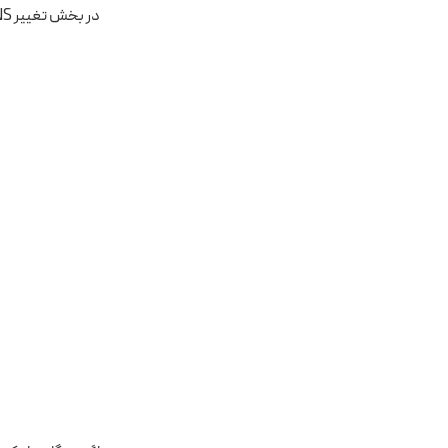
در بخش تغییر DNS کافی‌است آدرس نیم سرورهایی که شرکت هاستینگ قبلا به شما ایمیل کرده بود را وارد کنید.