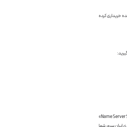
نده خریداری کرده
یرید:
«DNS Management» یا «Name Server Settings»
پنل کاربری ایران سرور شما