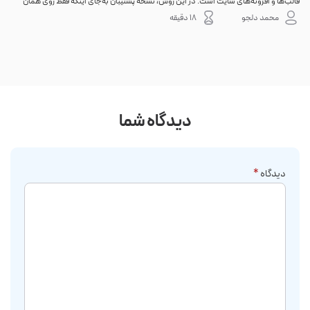
قالب‌ها و افزونه‌های سایت است. در این روش، نسخه پشتیبان به‌جای اینکه فقط روی همان
احتم
هاست اصلی باقی بماند، به یک فضای جداگانه منتقل می‌شود؛ بنابراین خرابی سرور، هک
نه. 
محمد دلجو
18 دقیقه
شدن س...
دیدگاه شما
دیدگاه
*