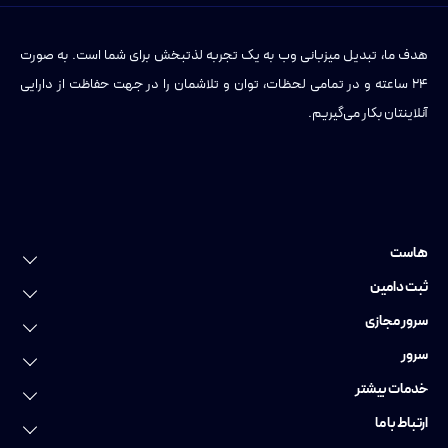
هدف ما، تبدیل میزبانی وب به یک تجربه لذتبخش برای شما است. به صورت
۲۴ ساعته و در تمامی لحظات، توان و تلاشمان را در جهت حفاظت از دارایی
آنلاینتان بکار می‌گیریم.
هاست
خرید هاست
ثبت دامین
هاست لینوکس
ثبت دامین
سرور مجازی
هاست وردپرس
ثبت دامنه عمومی
سرور مجازی
سرور
هاست ویندوز
ثبت دامنه ایرانی
سرور مجازی ایران
سرور اختصاصی
خدمات بیشتر
هاست پایتون
ثبت دامنه فارسی
سرور مجازی اروپا
سرور اختصاصی ایران
خدمات دواپس
ارتباط با ما
هاست ووکامرس
رزرو دامنه
سرور مجازی گرافیکی
سرور اختصاصی آلمان
سایت ساز
تماس با ما