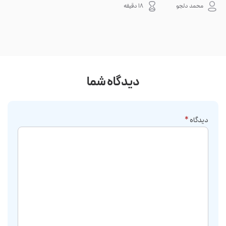
هاست اصلی باقی بماند، به یک فضای جداگانه منتقل می‌شود؛ بنابراین خرابی سرور، هک
نه. 
محمد دلجو
18 دقیقه
شدن س...
دیدگاه شما
دیدگاه
*