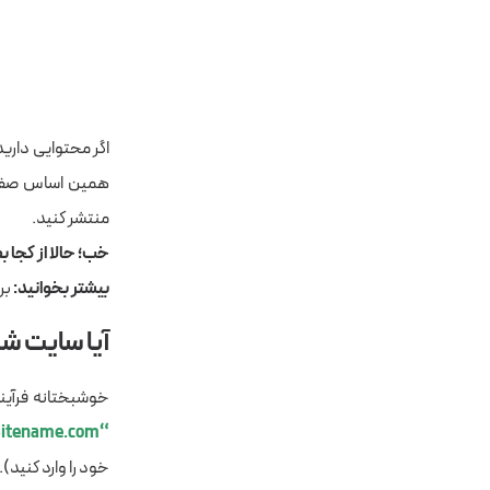
اگر محتوایی داری
همین اساس صفحه 
منتشر کنید.
خب؛ حالا از کجا ب
بیشتر بخوانید:
بر
آیا سایت ش
خوشبختانه فرآین
“Site:Sitename.com”
خود را وارد کنید).