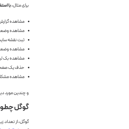
برای مثال،
با استف
مشاهده گزارش نرخ کلیک، نرخ CTR، ن
مشاهده وضع
ثبت نقشه سای
مشاهده وضعیت ts.TXT
مشاهده بک لی
حذف یک صفحه از Index یا صفحه نتا
مشاهده مشکلات
و چندین مورد دیگر
گوگل چطور س
گوگل، از تعداد زیا