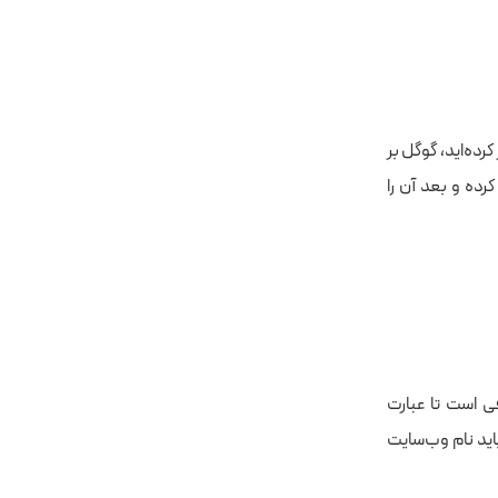
ده‌اید، گوگل بر
ده و بعد آن را
ی است تا عبارت
سمت جستجوی گوگل تایپ کنید (به جای عبارت Sitename باید نام وب‌سایت