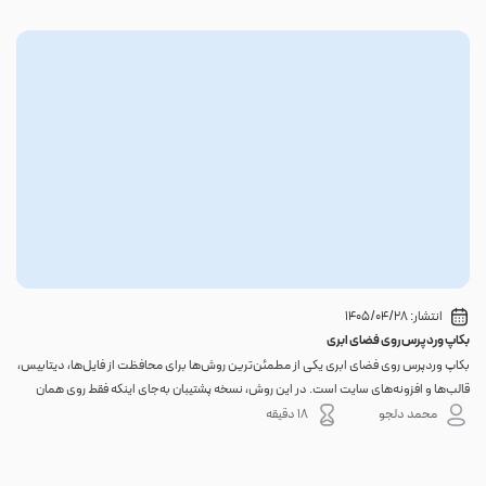
انتشار:
1405/04/28
بکاپ وردپرس روی فضای ابری
گوا
بکاپ وردپرس روی فضای ابری یکی از مطمئن‌ترین روش‌ها برای محافظت از فایل‌ها، دیتابیس،
اگر 
قالب‌ها و افزونه‌های سایت است. در این روش، نسخه پشتیبان به‌جای اینکه فقط روی همان
احتم
هاست اصلی باقی بماند، به یک فضای جداگانه منتقل می‌شود؛ بنابراین خرابی سرور، هک
نه. 
محمد دلجو
18 دقیقه
شدن س...