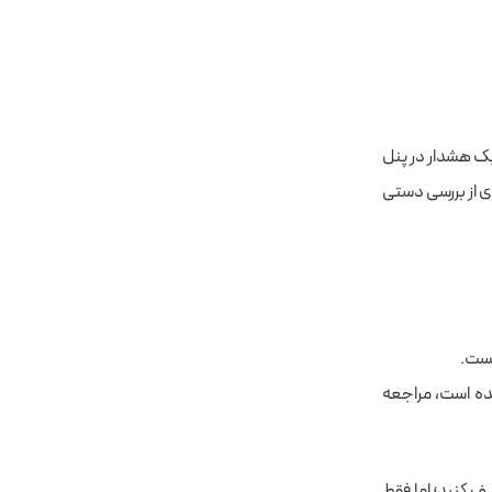
ید در صورت ارجاع به صفحه ۴۰۴ توسط کاربر، یک هشدار در پنل
ری از بررسی دستی
یست.
ه است، مراجعه
ن سه مورد را در این ابزار، به‌منظور ردیابی صفحات ۴۰۴ در Matomo تعریف کنید؛ اما فقط