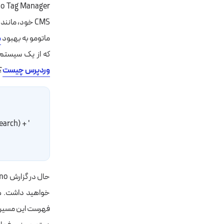
Matomo Tag Manager با یک تگ HTML سفارشی،
ماتومو به بهبود
س
که از یک سیستم م
وردپرس چیست
؟
ch) + ' 
فهرست این مسیر 