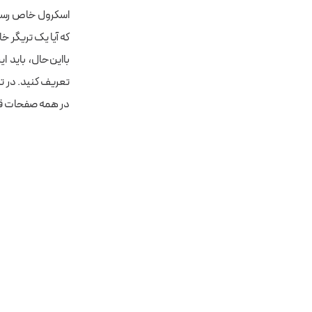
اسکرول خاص رسید.
که آیا یک تریگر خ
بااین‌حال، باید 
تعریف کنید. در تص
در همه صفحات قر