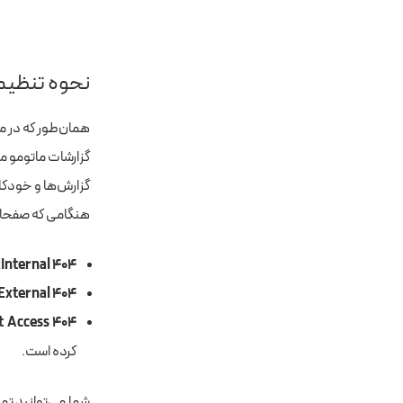
نحوه تنظیم هشدا
گزارشات ماتومو مش
گزارش‌ها و خودکا
هنگامی که صفحات ‘Not Found’ فعال می‌شوند، سه حالت به‌و
Internal 404:
External 404:
t Access 404:
کرده است.