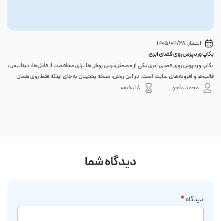
انتشار:
1405/04/28
بکاپ وردپرس روی فضای ابری
گوا
بکاپ وردپرس روی فضای ابری یکی از مطمئن‌ترین روش‌ها برای محافظت از فایل‌ها، دیتابیس،
اگر 
قالب‌ها و افزونه‌های سایت است. در این روش، نسخه پشتیبان به‌جای اینکه فقط روی همان
احتم
هاست اصلی باقی بماند، به یک فضای جداگانه منتقل می‌شود؛ بنابراین خرابی سرور، هک
نه. 
محمد دلجو
18 دقیقه
شدن س...
دیدگاه شما
دیدگاه
*