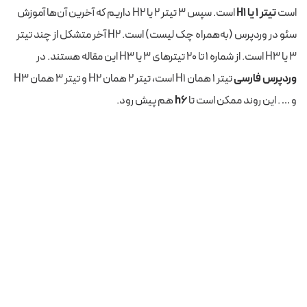
است
تیتر ۱ یا H1
است. سپس ۳ تیتر ۲ یا H2 داریم که آخرین آن‌ها آموزش
سئو در وردپرس (به‌همراه چک ‌لیست) است. H2 آخر متشکل از چند تیتر
۳ یا H3 است. از شماره ۱ تا ۲۰ تیترهای ۳ یا H3 این مقاله هستند. در
وردپرس فارسی
تیتر ۱ همان H1 است، تیتر ۲ همان H2 و تیتر ۳ همان H3
و … . این روند ممکن است تا
h6
هم پیش رود.