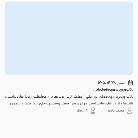
انتشار:
1405/04/28
بکاپ وردپرس روی فضای ابری
گوا
بکاپ وردپرس روی فضای ابری یکی از مطمئن‌ترین روش‌ها برای محافظت از فایل‌ها، دیتابیس،
اگر 
قالب‌ها و افزونه‌های سایت است. در این روش، نسخه پشتیبان به‌جای اینکه فقط روی همان
احتم
هاست اصلی باقی بماند، به یک فضای جداگانه منتقل می‌شود؛ بنابراین خرابی سرور، هک
نه. 
محمد دلجو
18 دقیقه
شدن س...