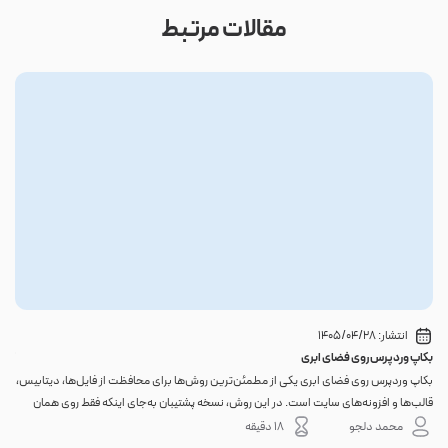
مقالات مرتبط
انتشار:
1405/04/28
بکاپ وردپرس روی فضای ابری
گوا
بکاپ وردپرس روی فضای ابری یکی از مطمئن‌ترین روش‌ها برای محافظت از فایل‌ها، دیتابیس،
اگر 
قالب‌ها و افزونه‌های سایت است. در این روش، نسخه پشتیبان به‌جای اینکه فقط روی همان
احتم
هاست اصلی باقی بماند، به یک فضای جداگانه منتقل می‌شود؛ بنابراین خرابی سرور، هک
نه. 
محمد دلجو
18 دقیقه
شدن س...