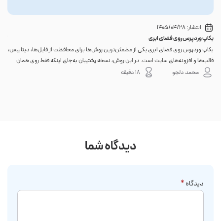
انتشار:
1405/04/28
بکاپ وردپرس روی فضای ابری
گوا
بکاپ وردپرس روی فضای ابری یکی از مطمئن‌ترین روش‌ها برای محافظت از فایل‌ها، دیتابیس،
اگر 
قالب‌ها و افزونه‌های سایت است. در این روش، نسخه پشتیبان به‌جای اینکه فقط روی همان
احتم
هاست اصلی باقی بماند، به یک فضای جداگانه منتقل می‌شود؛ بنابراین خرابی سرور، هک
نه. 
محمد دلجو
18 دقیقه
شدن س...
دیدگاه شما
دیدگاه
*