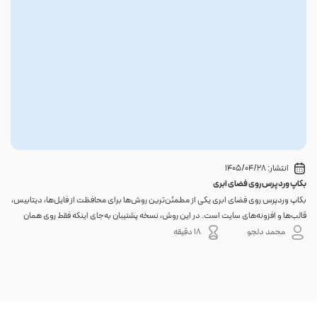
انتشار:
1405/04/28
بکاپ وردپرس روی فضای ابری
گوا
بکاپ وردپرس روی فضای ابری یکی از مطمئن‌ترین روش‌ها برای محافظت از فایل‌ها، دیتابیس،
اگر 
قالب‌ها و افزونه‌های سایت است. در این روش، نسخه پشتیبان به‌جای اینکه فقط روی همان
احتم
هاست اصلی باقی بماند، به یک فضای جداگانه منتقل می‌شود؛ بنابراین خرابی سرور، هک
نه. 
محمد دلجو
18 دقیقه
شدن س...