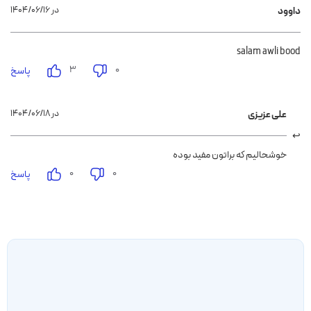
۱۴۰۴/۰۶/۱۶ در
داوود
salam awli bood
۳
۰
پاسخ
۱۴۰۴/۰۶/۱۸ در
علی عزیزی
خوشحالیم که براتون مفید بوده
۰
۰
پاسخ