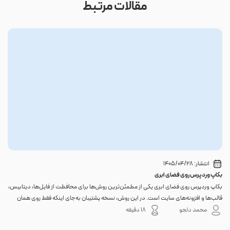
مقالات مرتبط
انتشار:
1405/04/28
بکاپ وردپرس روی فضای ابری
گوا
بکاپ وردپرس روی فضای ابری یکی از مطمئن‌ترین روش‌ها برای محافظت از فایل‌ها، دیتابیس،
اگر 
قالب‌ها و افزونه‌های سایت است. در این روش، نسخه پشتیبان به‌جای اینکه فقط روی همان
احتم
هاست اصلی باقی بماند، به یک فضای جداگانه منتقل می‌شود؛ بنابراین خرابی سرور، هک
نه. 
محمد دلجو
18 دقیقه
شدن س...