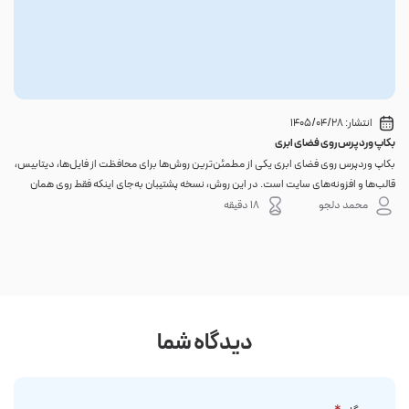
انتشار:
1405/04/28
بکاپ وردپرس روی فضای ابری
گوا
بکاپ وردپرس روی فضای ابری یکی از مطمئن‌ترین روش‌ها برای محافظت از فایل‌ها، دیتابیس،
اگر 
قالب‌ها و افزونه‌های سایت است. در این روش، نسخه پشتیبان به‌جای اینکه فقط روی همان
احتم
هاست اصلی باقی بماند، به یک فضای جداگانه منتقل می‌شود؛ بنابراین خرابی سرور، هک
نه. 
محمد دلجو
18 دقیقه
شدن س...
دیدگاه شما