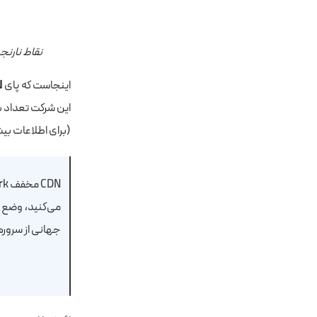
نقاط نارنج
اینجاست که پای
N
این شرکت تعداد بس
(برای اطلاعات بیش
CDN مخفف Content Delivery Network و به معنیِ «شبکه تحویل محتوا» است. وقتی که از
می‌کنید، وضع 
جهانی از سروره