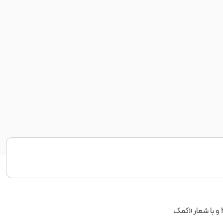
شرکت کلودفلر که بیشتر به‌خاطر ارائه خدمات CDN در دنیای وب شناخته می‌شود، در سال ۲۰۰۹ و با شعار «کمک