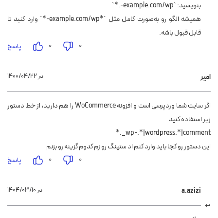
بنویسید: `example.com/wp-.*`
همیشه الگو رو به‌صورت کامل مثل `*example.com/wp-*` وارد کنید تا
قابل قبول باشه.
۰
۰
پاسخ
۱۴۰۰/۰۴/۲۲ در
امیر
اگر سایت شما وردپرسی است و افزونه WoCommerce را هم دارید، از خط دستور
زیر استفاده کنید
wp-.*|wordpress.*|comment_.*
این دستور رو کجا باید وارد کنم اد ستینگ رو زم کدوم گزینه رو بزنم
۰
۰
پاسخ
۱۴۰۴/۰۳/۱۰ در
a.azizi