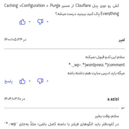
کش رو توی پنل Clouflare از مسیر Caching >Configuration > Purge
Everything پاک کنید ببینید درست میشه؟
۰
۰
۱۴۰۰/۰۵/۲۴ در
امیر
سلام این کدو قبول نمیکنه
wp-.*|wordpress.*|comment_.*
میگه باید ادرس سایت هم داشته باشه
۰
۰
پاسخ
۱۴۰۴/۰۳/۱۰ در
a.azizi
سلام، وقت بخیر
در کلودفلر باید الگوهای فیلتر با دامنه کامل باشن؛ مثلاً به‌جای `wp-.*`