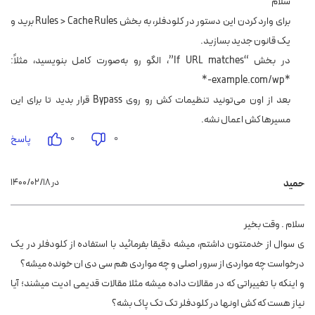
سلام
برای وارد کردن این دستور در کلودفلر، به بخش Rules > Cache Rules برید و
یک قانون جدید بسازید.
در بخش “If URL matches”، الگو رو به‌صورت کامل بنویسید، مثلاً:
*example.com/wp-*
بعد از اون می‌تونید تنظیمات کش رو روی Bypass قرار بدید تا برای این
مسیرها کش اعمال نشه.
۰
۰
پاسخ
۱۴۰۰/۰۲/۱۸ در
حمید
سلام . وقت بخیر
ی سوال از خدمتتون داشتم، میشه دقیقا بفرمائید با استفاده از کلودفلر در یک
درخواست چه مواردی از سرور اصلی و چه مواردی هم سی دی ان خونده میشه؟
و اینکه با تغییراتی که در مقالات داده میشه مثلا مقالات قدیمی ادیت میشند؛ آیا
نیاز هست که کش اونها در کلودفلر تک تک پاک بشه؟