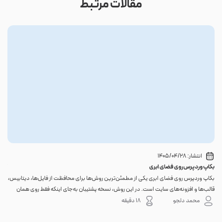
مقالات مرتبط
انتشار:
1405/04/28
بکاپ وردپرس روی فضای ابری
گوا
بکاپ وردپرس روی فضای ابری یکی از مطمئن‌ترین روش‌ها برای محافظت از فایل‌ها، دیتابیس،
اگر 
قالب‌ها و افزونه‌های سایت است. در این روش، نسخه پشتیبان به‌جای اینکه فقط روی همان
احتم
هاست اصلی باقی بماند، به یک فضای جداگانه منتقل می‌شود؛ بنابراین خرابی سرور، هک
نه. 
محمد دلجو
18 دقیقه
شدن س...