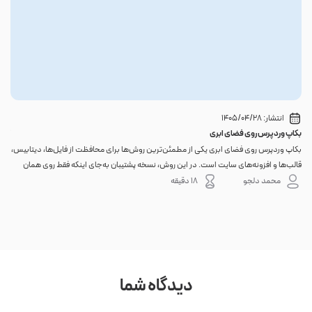
انتشار:
1405/04/28
بکاپ وردپرس روی فضای ابری
گوا
بکاپ وردپرس روی فضای ابری یکی از مطمئن‌ترین روش‌ها برای محافظت از فایل‌ها، دیتابیس،
اگر 
قالب‌ها و افزونه‌های سایت است. در این روش، نسخه پشتیبان به‌جای اینکه فقط روی همان
احتم
هاست اصلی باقی بماند، به یک فضای جداگانه منتقل می‌شود؛ بنابراین خرابی سرور، هک
نه. 
محمد دلجو
18 دقیقه
شدن س...
دیدگاه شما