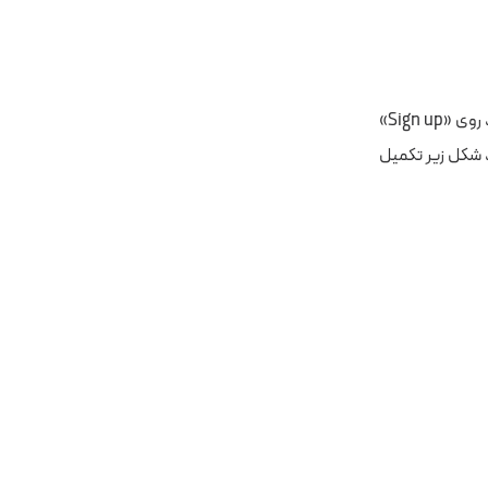
گوشه سمت راست بالا دو گزینه «Sign in» و «Sign up» قرار دارد. اگر حساب کاربری ندارید باید روی «Sign up»
ند شکل زیر تکمیل