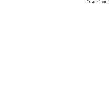
حالا اگر می‌خواهید به عنوان یک مدرس کلاس جدیدی را ایجاد کنید روی «ایجاد یک اتاق» یا «Create Room»