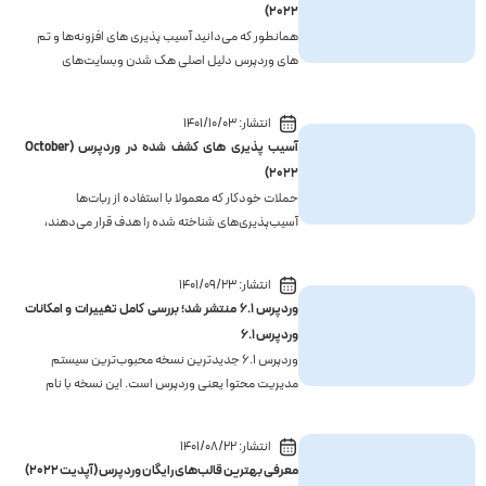
2022)
همانطور که می‌دانید آسیب پذیری های افزونه‌ها و تم
های وردپرس دلیل اصلی هک شدن وبسایت‌های
وردپرسی است. ما در گزارش‌های ماهانه سعی می‌کنیم
لیست این افزونه‌ها و تم‌های آسیب پذیر را برای شما ارائه
انتشار:
1401/10/03
دهیم تا اقدامات لازم جهت بروزرسانی یا حذف آن‌ها
آسیب پذیری های کشف شده در وردپرس (October
انجام شود...
2022)
حملات خودکار که معمولا با استفاده از ربات‌ها
آسیب‌پذیری‌های شناخته شده را هدف قرار می‌دهند،
یکی از دلایل اصلی به خطر افتادن وب‌سایت‌ها است. از
آن جایی‌که گزارش‌های آسیب پذیری و و ارائه راه حل‌های
انتشار:
1401/09/23
بررسی و رفع موارد ذکر شده برای آگاهی و آموزش امنیت
وردپرس ۶.۱ منتشر شد؛ بررسی کامل تغییرات و امکانات
وب ...
وردپرس ۶.۱
وردپرس 6.1 جدیدترین نسخه محبوب‌ترین سیستم
مدیریت محتوا یعنی وردپرس است. این نسخه با نام
"Misha" برگرفته از میخاییل میشا آلپرین که نام یک
موسیقیدان معروف روسی نروژی است، در 10 آبان منتشر
انتشار:
1401/08/22
شده است. در این نسخه ما شاهد تغییرات و به‌روز
معرفی بهترین قالب‌های رایگان وردپرس (آپدیت ۲۰۲۲)
رسانی‌های قابل توج...