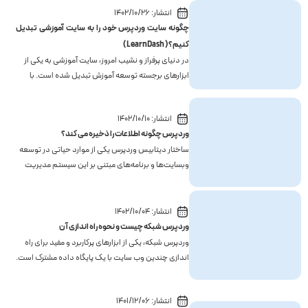
که به چندین فروشنده اجازه می‌دهد تا محصولات خود را
انتشار:
1402/10/26
به فروش برسانند.در این مقاله، به معرفی و ن...
چگونه سایت وردپرس خود را به سایت آموزشی تبدیل
کنیم؟ ( LearnDash )
در دنیای پرفراز و نشیب امروز، سایت آموزشی به یکی از
ابزارهای برجسته توسعه آموزش تبدیل شده‌ است. با
پیشرفت فناوری و افزایش دسترسی به اینترنت،
وب‌سایت‌ها به عنوان پلتفرم‌های قدرتمند برای به
انتشار:
1402/10/10
اشتراک گذاری دانش، مهارت‌ها و آموزش‌های متنوع
وردپرس چگونه اطلاعات را ذخیره می کند؟
ایفای نقش مهمی د...
ساختار دیتابیس وردپرس یکی از موارد حیاتی در توسعه
وبسایت‌ها و برنامه‌های مبتنی بر این سیستم مدیریت
محتوا است. دیتابیس وردپرس اطلاعات مربوط به
مطالب، کاربران، تنظیمات و اجزای دیگر وبسایت را ذخیره
و مدیریت می کند. در این مقاله، به بررسی ساختار
انتشار:
1402/10/04
دیتابیس ...
وردپرس شبکه چیست و نحوه راه اندازی آن
وردپرس شبکه، یکی از ابزارهای پرکاربرد و مفید برای راه
اندازی چندین وب سایت با یک پایگاه داده مشترک است.
با نصب وردپرس چند سایته، می‌توانید چندین وب
سایت را برای خود ایجاد و آن‌ها را به یکدیگر متصل کنید،
انتشار:
1401/12/06
به این ترتیب مدیریت وبسایت‌های خود را به سادگی...