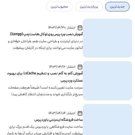
جدیدترین
پربازدیدترین
محبوب‌ترین
انتشار:
1403/04/30
آموزش نصب وردپرس روی لوکال هاست زمپ (Xampp)
در دنیای اینترنت و طراحی سایت هم، طراحان حرفه‌ای و
آماتور سایت می‌توانند برای اینکه در کارشان پیشرفت
کنند، از فضای شبیه‌سازی شده‌ای بهره ببرند که اصطلاحا
به آن لوکال هاست می‌گویند. حرفه‌ای‌ها می‌توانند از این
انتشار:
1403/04/16
فضا برای مرحله پیش از عرضه یک سایت استفاد...
آموزش گام به گام نصب و تنظیم LsCache برای بهبود
عملکرد وردپرس
سرعت سایت تعیین‌کننده است! طبیعتاً هرچقدر صفحات
سریع‌تر بارگذاری شوند و مدت‌زمان انتظار کاهش پیدا
کند، تجربۀ کاربری هم بهتر می‌شود و به‌دنبال آن، فواید
بسیاری برای سایت مورد بحث حاصل خواهد شد.Google
انتشار:
1403/04/04
PageSpeed Insights به سایت‌های وردپرسی پیشنهاد
ساخت فروشگاه اینترنتی با وردپرس
...
ساخت سایت فروشگاهی با وردپرس یک قدم بزرگ برای
پیشرفت کسب‌وکارها و افزایش میزان درآمد آن‌ها به شمار