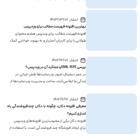
می‌آید. در دنیایی که دیگر کسب‌وکارهای سنتی ارزش و
اهمیت گذشته را ندارند، باید با اتخاذ استراتژی‌های
مختلف به دنیای اینترنت وارد شوید و کسب‌وکار خود را
انتشار:
1403/03/08
...
بهترین افزونه فهرست مطالب برای وردپرس
افزونه فهرست مطالب برای وردپرس هضم محتوای
طولانی را برای کاربران آسان‌تر و به بهبود خوانایی کمک
می‌کند، زیرا به آنها اجازه می‌دهد به هر بخش از یک
پست یا صفحه بروند. در واقع سرعت و سادگی در
انتشار:
1402/12/08
دسترسی به محتوا یکی از فاکتورهای اساسی در هر
بررسی XML-RPCو عملکرد آن در وردپرس؟
وب‌سایت محسوب می...
در عصر دیجیتال امروز، وب‌سایت‌ها نقش حیاتی در
زندگی ما ایفا می‌کنند، ساخت و مدیریت وب‌سایت‌ها از
جمله برای وبلاگ‌نویسان شخصی، کسب و کارها، یا
پروژه‌های تجاری بسیار مهم است. وردپرس، یک سیستم
انتشار:
1402/11/17
مدیریت محتوا چند منظوره، توانسته است تاکنون توجه
معرفی افزونه دکان، چگونه با دکان چندفروشندگی راه
زیادی را به...
اندازی کنیم؟
افزونه دکان یکی از محبوب‌ترین افزونه‌های وردپرس
برای ایجاد فروشگاه چند فروشندگی است. با استفاده از
این افزونه، شما می‌توانید یک بازار آنلاین راه‌اندازی کنید