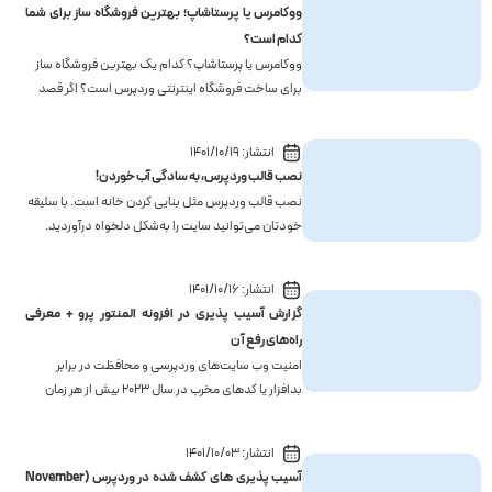
ووکامرس یا پرستاشاپ؛ بهترین فروشگاه ساز برای شما
کدام است؟
ووکامرس یا پرستاشاپ؟ کدام یک بهترین فروشگاه ساز
برای ساخت فروشگاه اینترنتی وردپرس است؟ اگر قصد
دارید یک فروشگاه اینترنتی راه‌اندازی کنید، اما نمی‌دانید
از کدام فروشگاه ساز استفاده کنید، این مقاله برای شما
انتشار:
1401/10/19
مناسب است.ممکن است با کمی تحقیق در مورد پلت...
نصب قالب وردپرس، به سادگی آب خوردن!
نصب قالب وردپرس مثل بنایی کردن خانه است. با سلیقه
خودتان می‌توانید سایت را به‌شکل دلخواه درآوردید.
نیازی نیست یک توسعه‌دهنده همه‌فن‌حریف برای نصب
قالب باشید. در این مقاله از ایران سرور، گام‌به‌گام مراحل
انتشار:
1401/10/16
نصب وردپرس را با ۵ روش اساسی به شما آموزش
گزارش آسیب‌ پذیری در افزونه المنتور پرو + معرفی
خواهی...
راه‌های رفع آن
امنیت وب سایت‌های وردپرسی و محافظت در برابر
بدافزار یا کدهای مخرب در سال 2023 بیش از هر زمان
دیگری مهم شده است. چراکه در حال حاضر بر اساس
آمار‌ها منتشر شده بیش از 40٪ وب سایت‌ها بر اساس
انتشار:
1401/10/03
وردپرس طراحی شده‌اند. به عبارتی دیگر تا به حال 64
آسیب پذیری های کشف شده در وردپرس (November
میلیون وب سایت...