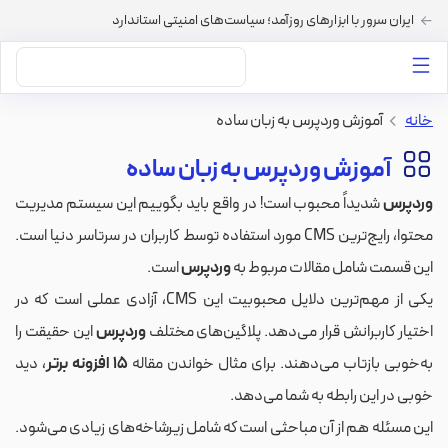
ایران سرور با ابزارهای روزآمد؛ سیاست‌های امنیتی استاندارد
داستان‌های ما
خرید VPS
دسته بندی محتوا
خرید هاست
سایر خدمات
خانه
>
آموزش وردپرس به زبان ساده
آموزش وردپرس به زبان ساده
وردپرس
شدیداً محبوب است! در واقع باید بگوییم این سیستم مدیریت
محتوا، رایج‌ترین CMS مورد استفاده توسط کاربران در سرتاسر دنیا است.
این قسمت شامل مقالات مربوط به
وردپرس
است.
یکی از مهم‌ترین دلایل محبوبیت این CMS، آزادی عملی است که در
اختیار کاربرانش قرار می‌دهد. پلاگین‌های مختلف
وردپرس
این حقیقت را
به‌خوبی بازتاب می‌دهند. برای مثال خواندن مقاله
15 افزونه برتر
، دید
خوبی در این رابطه به شما می‌دهد.
این مسئله هم از آن مباحثی است که شامل زیرشاخه‌های زیادی می‌شود.