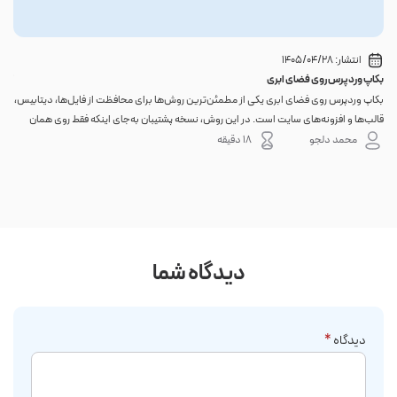
انتشار:
1405/04/28
بکاپ وردپرس روی فضای ابری
گوا
بکاپ وردپرس روی فضای ابری یکی از مطمئن‌ترین روش‌ها برای محافظت از فایل‌ها، دیتابیس،
اگر 
قالب‌ها و افزونه‌های سایت است. در این روش، نسخه پشتیبان به‌جای اینکه فقط روی همان
احتم
هاست اصلی باقی بماند، به یک فضای جداگانه منتقل می‌شود؛ بنابراین خرابی سرور، هک
نه. 
محمد دلجو
18 دقیقه
شدن س...
دیدگاه شما
دیدگاه
*