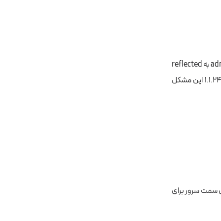
این افزونه هم به مانند افزونه قبل به دلیل عدم بسته شدن برخی URL‌ها در صفحه داشبود admin به reflected
XSS آسیب پذیر هستند و تمام نسخه های قبل از ۱.۱.۲۳ نیز همین ایراد را دارند اما در نسخه ۱.۱.۲۴ این مشکل
ریکوئست‌های سمت سرور برای