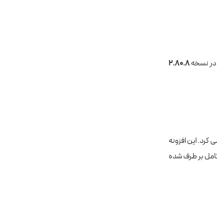
د. در نسخه
۲.۸۰.۸
ی کرد. این افزونه
۱۳. آسیب پذیر می باشد و در نسخه ۱۳.۲.۲ به صورت کامل بر طرف شده