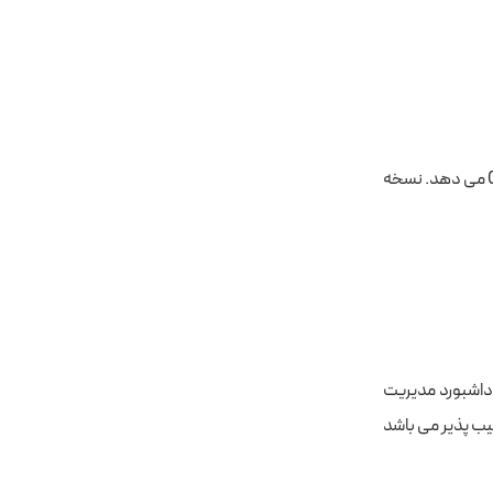
این آسیب پذیری به مهاجم امکان اجرای کد دلخواه را با استفاده از آسیب پذیری LFI از طریق CSRF می دهد. نسخه
های تولید شده در صفحه داشبورد مدیریت
ین نمی‌رود با reflected XSS مورد تاثیر قرار دهد. تمام نسخه های قبل از ۱.۵ آسیب پذیر می باشد