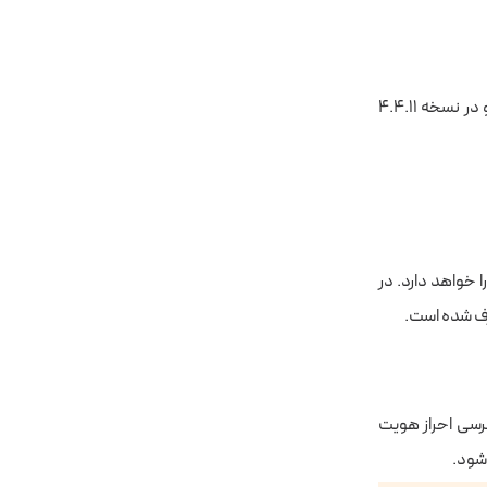
این افزونه دارای آسیب پذیری reflected XSS و در نسخه ۴.۴.۱۰ به قبل مشاهده شده است و در نسخه ۴.۴.۱۱
افزونه نیز دارای آسیب پذیری SSRF می باشد که مهاجم امکان ارسال رکوئست های HTTP را خواهد دارد. در
یری ارتقا سطح دسترسی احراز هویت