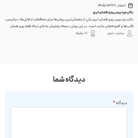
انتشار:
1405/04/28
بکاپ وردپرس روی فضای ابری
گوا
بکاپ وردپرس روی فضای ابری یکی از مطمئن‌ترین روش‌ها برای محافظت از فایل‌ها، دیتابیس،
اگر 
قالب‌ها و افزونه‌های سایت است. در این روش، نسخه پشتیبان به‌جای اینکه فقط روی همان
احتم
هاست اصلی باقی بماند، به یک فضای جداگانه منتقل می‌شود؛ بنابراین خرابی سرور، هک
نه. 
محمد دلجو
18 دقیقه
شدن س...
دیدگاه شما
دیدگاه
*