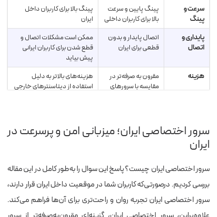
سرعت و
پینگ پایین و سرعت
پینگ بالا برای کاربران داخل
پینگ
بالا برای کاربران داخلی
ایران
پایداری و
اتصال پایدار و بدون
ممکن است مشکلات اتصال و
اتصال
قطعی برای ایران
قطع شدن برای کاربران ایرانی
پیش بیاید
هزینه
مقرون به صرفه‌تر در
هزینه‌های بالاتر به دلیل
مقایسه با سرورهای
استفاده از دیتاسنترهای خارجی
خارج
موقعیت
بهینه برای کاربران
ممکن است برای کاربران ایرانی
جغرافیایی
ایرانی و سایت‌های
زمان بارگذاری بیشتر شود
سرور اختصاصی ایران؛ میزبانی امن و پرسرعت در
محلی
ایران
پشتیبانی
پشتیبانی فارسی و
پشتیبانی معمولا به زبان
آشنایی با نیازهای
انگلیسی و گاهی محدود
سرور اختصاصی ایران چیست؟ پاسخ این سوال را به‌طور کامل در این مقاله
کاربران ایرانی
بررسی کردیم. درصورتی‌که کاربران شما در موقعیت داخل ایران قرار دارند،‌
قوانین و
تطابق با قوانین
گاهی محدودیت‌های
سرور اختصاصی ایران تجربه روان و راحت‌تری برای آن‌ها فراهم می‌کند.
محدودیت‌ها
داخلی و بومی‌سازی
بین‌المللی یا فیلترینگ برای
بهتر
ایران
علاوه‌براین، سرور اختصاصی ایران، گزینه‌ای مقرون‌به‌صرفه‌تر از سرور