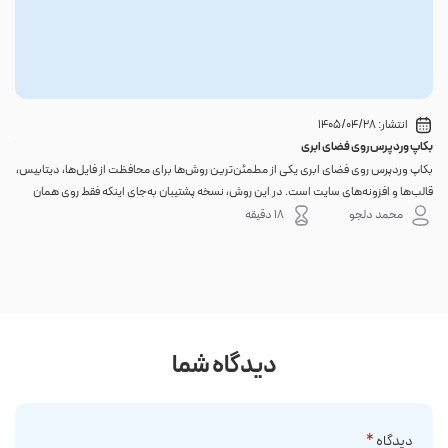
انتشار:
1405/04/28
بکاپ وردپرس روی فضای ابری
گوا
بکاپ وردپرس روی فضای ابری یکی از مطمئن‌ترین روش‌ها برای محافظت از فایل‌ها، دیتابیس،
اگر 
قالب‌ها و افزونه‌های سایت است. در این روش، نسخه پشتیبان به‌جای اینکه فقط روی همان
احتم
هاست اصلی باقی بماند، به یک فضای جداگانه منتقل می‌شود؛ بنابراین خرابی سرور، هک
نه. 
محمد دلجو
18 دقیقه
شدن س...
دیدگاه شما
دیدگاه
*