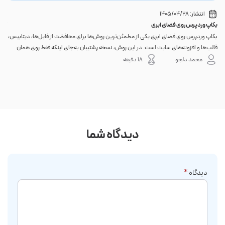
انتشار:
1405/04/28
بکاپ وردپرس روی فضای ابری
گوا
بکاپ وردپرس روی فضای ابری یکی از مطمئن‌ترین روش‌ها برای محافظت از فایل‌ها، دیتابیس،
اگر 
قالب‌ها و افزونه‌های سایت است. در این روش، نسخه پشتیبان به‌جای اینکه فقط روی همان
احتم
هاست اصلی باقی بماند، به یک فضای جداگانه منتقل می‌شود؛ بنابراین خرابی سرور، هک
نه. 
محمد دلجو
18 دقیقه
شدن س...
دیدگاه شما
دیدگاه
*