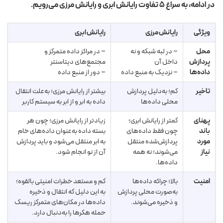
در ادامه، به سراغ ۵ تفاوت رایانش ابری و رایانش مرزی می‌رویم.
ویژگی
رایانش مرزی
رایانش ابری
محل
– در لبه شبکه و نه
– در مراکز داده متمرکز و
پردازش
داخل آن
مجتمع‌های دیتاسنتر
داده‌ها
– نزدیک به منبع داده
– دور از منبع داده
تاخیر
کم؛ به‌دلیل پردازش
بیشتر از رایانش مرزی؛ به‌علت انتقال
محلی داده‌ها
داده به ابر و از ابر به سیستم کاربر
پهنای
کمتر از رایانش ابری؛
زیادتر از رایانش مرزی؛ چون هر
باند
چون فقط داده‌های
بسته داده به‌عنوان داده‌های خام
مورد
پردازش‌شده منتقل
به ابر منتقل می‌شود و باید پردازش
نیاز
می‌شوند؛ نه همه
آن از نو انجام شود.
داده‌ها.
امنیت
بالا؛ چراکه داده‌ها
کم و مستعد خطرات امنیتی بالقوه؛
به‌صورت محلی پردازش
به این دلیل که انتقال و ذخیره
و ذخیره می‌شوند.
داده‌ها در مکان‌های متمرکز ریسک
حمله هکرها را به‌دنبال دارد.