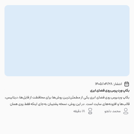
انتشار:
1405/04/28
بکاپ وردپرس روی فضای ابری
گوا
بکاپ وردپرس روی فضای ابری یکی از مطمئن‌ترین روش‌ها برای محافظت از فایل‌ها، دیتابیس،
اگر 
قالب‌ها و افزونه‌های سایت است. در این روش، نسخه پشتیبان به‌جای اینکه فقط روی همان
احتم
هاست اصلی باقی بماند، به یک فضای جداگانه منتقل می‌شود؛ بنابراین خرابی سرور، هک
نه. 
محمد دلجو
18 دقیقه
شدن س...