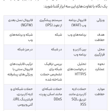
یک نگاه با تفاوت‌های این سه ابزار آشنا شوید:
ویژگی
فایروال برنامه
سیستم پیشگیری
فایروال نسل بعدی
وب (WAF)
از نفوذ (IPS)
(NGFW)
هدف
برنامه‌های وب
شبکه
شبکه و برنامه‌های
حفاظت
وب
محل
بین کاربر و
در شبکه
در مرز شبکه
قرارگیری
برنامه وب
نحوه
تحلیل
بررسی ترافیک
ترکیب قابلیت‌های
عملکرد
درخواست‌های
شبکه برای
فایروال سنتی با
HTTP/S
تشخیص حملات
ویژگی‌های پیشرفته
شناخته شده
موارد
حملات لایه
حملات شبکه‌ای
حملات شبکه‌ای و
حفاظت
کاربردی مانند
مانند اسکن پورت،
لایه کاربردی،
تزریق SQL،
DDoS
فیلترینگ URL،
XSS
آنتی‌ویروس