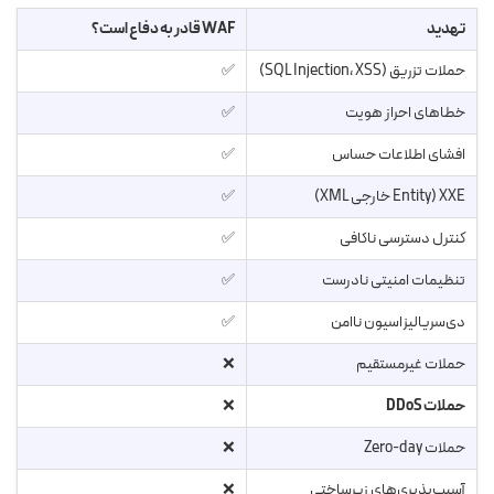
تهدید
WAF قادر به دفاع است؟
حملات تزریق (SQL Injection، XSS)
✅
خطاهای احراز هویت
✅
افشای اطلاعات حساس
✅
XXE (Entity خارجی XML)
✅
کنترل دسترسی ناکافی
✅
تنظیمات امنیتی نادرست
✅
دی‌سریالیزاسیون ناامن
✅
حملات غیرمستقیم
❌
حملات DDoS
❌
حملات Zero-day
❌
آسیب‌پذیری‌های زیرساختی
❌