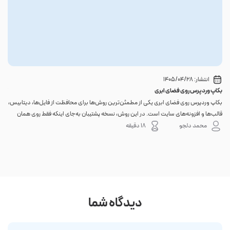
انتشار:
1405/04/28
بکاپ وردپرس روی فضای ابری
گوا
بکاپ وردپرس روی فضای ابری یکی از مطمئن‌ترین روش‌ها برای محافظت از فایل‌ها، دیتابیس،
اگر 
قالب‌ها و افزونه‌های سایت است. در این روش، نسخه پشتیبان به‌جای اینکه فقط روی همان
احتم
هاست اصلی باقی بماند، به یک فضای جداگانه منتقل می‌شود؛ بنابراین خرابی سرور، هک
نه. 
محمد دلجو
18 دقیقه
شدن س...
دیدگاه شما