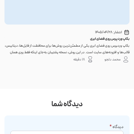
انتشار:
1405/04/28
بکاپ وردپرس روی فضای ابری
گوا
بکاپ وردپرس روی فضای ابری یکی از مطمئن‌ترین روش‌ها برای محافظت از فایل‌ها، دیتابیس،
اگر 
قالب‌ها و افزونه‌های سایت است. در این روش، نسخه پشتیبان به‌جای اینکه فقط روی همان
احتم
هاست اصلی باقی بماند، به یک فضای جداگانه منتقل می‌شود؛ بنابراین خرابی سرور، هک
نه. 
محمد دلجو
18 دقیقه
شدن س...
دیدگاه شما
دیدگاه
*