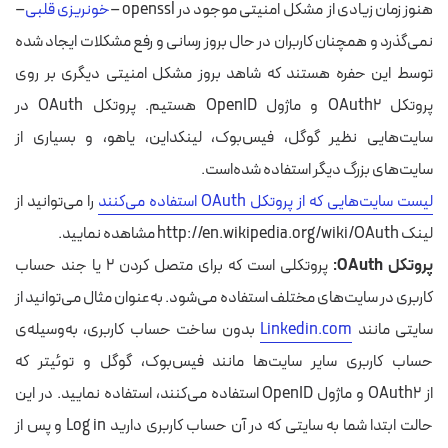
هنوز زمان زیادی از مشکل امنیتی موجود در openssl –
خونریزی قلبی
–
نمی‌گذرد و همچنان کاربران در حال بروز رسانی و رفع مشکلات ایجاد شده
توسط این حفره هستند که شاهد بروز مشکل امنیتی دیگری بر روی
پروتکل OAuth2 و ماژول OpenID هستیم. پروتکل OAuth در
سایت‌هایی نظیر گوگل، فیس‌بوک، لینکداین، یاهو، و بسیاری از
سایت‌های بزرگ دیگر استفاده شده‌است.
لیست سایت‌هایی که از پروتکل OAuth استفاده می‌کنند
را می‌توانید از
لینک http://en.wikipedia.org/wiki/OAuth مشاهده نمایید.
پروتکل OAuth:
پروتکلی است که برای متصل کردن ۲ یا جند حساب
کاربری در سایت‌های مختلف استفاده می‌شود.
به‌عنوان مثال می‌توانید از
سایتی مانند
Linkedin.com
بدون ساخت حساب کاربری، به‌وسیله‌ی
حساب‌ کاربری سایر سایت‌ها مانند فیس‌بوک، گوگل و توئیتر که
از OAuth2 و ماژول OpenID استفاده می‌کنند، استفاده نمایید. در این
حالت ابتدا شما به سایتی که در آن حساب کاربری دارید Log in و پس از