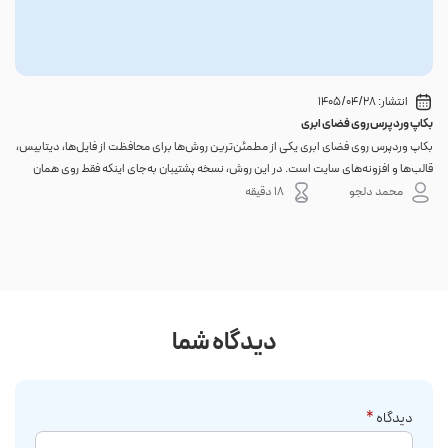
انتشار:
1405/04/28
بکاپ وردپرس روی فضای ابری
گوا
بکاپ وردپرس روی فضای ابری یکی از مطمئن‌ترین روش‌ها برای محافظت از فایل‌ها، دیتابیس،
اگر 
قالب‌ها و افزونه‌های سایت است. در این روش، نسخه پشتیبان به‌جای اینکه فقط روی همان
احتم
هاست اصلی باقی بماند، به یک فضای جداگانه منتقل می‌شود؛ بنابراین خرابی سرور، هک
نه. 
محمد دلجو
18 دقیقه
شدن س...
دیدگاه شما
دیدگاه
*