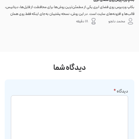
بکاپ وردپرس روی فضای ابری
گوا
بکاپ وردپرس روی فضای ابری یکی از مطمئن‌ترین روش‌ها برای محافظت از فایل‌ها، دیتابیس،
اگر 
قالب‌ها و افزونه‌های سایت است. در این روش، نسخه پشتیبان به‌جای اینکه فقط روی همان
احتم
هاست اصلی باقی بماند، به یک فضای جداگانه منتقل می‌شود؛ بنابراین خرابی سرور، هک
نه. 
محمد دلجو
18 دقیقه
شدن س...
دیدگاه شما
دیدگاه
*