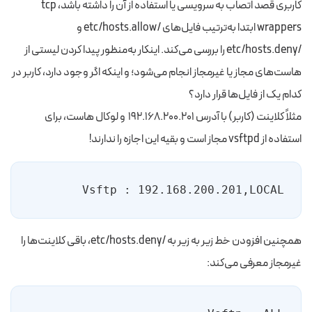
کاربری قصد اتصاب به سرویسی یا استفاده از آن را داشته باشد، tcp
wrappers ابتدا به‌ترتیب فایل‌های /etc/hosts.allow و
/etc/hosts.deny را بررسی می‌کند. اینکار به‌منظور پیدا کردن لیستی از
هاست‌های مجاز یا غیرمجاز انجام می‌شود؛ و اینکه اگر وجود دارد، کاربر در
کدام یک از فایل‌ها قرار دارد؟
مثلاً کلاینت (کاربر) با آدرس ۱۹۲.۱۶۸.۲۰۰.۲۰۱ و لوکال هاست، برای
استفاده از vsftpd مجاز است و بقیه این اجازه را ندارند!
Vsftp : 192.168.200.201,LOCAL
همچنین افزودن خط زیر به زیر به /etc/hosts.deny، باقی کلاینت‌ها را
غیرمجاز معرفی می‌کند: