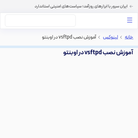
ایران سرور با ابزارهای روزآمد؛ سیاست‌های امنیتی استاندارد
داستان‌های ما
خرید VPS
دسته بندی محتوا
خرید هاست
سایر خدمات
خانه
>
لینوکس
>
آموزش نصب vsftpd در اوبنتو
آموزش نصب vsftpd در اوبنتو