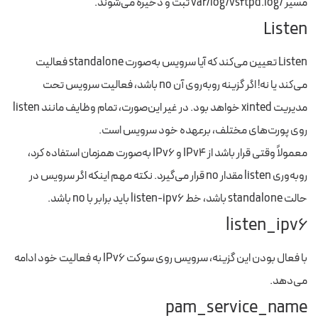
مسیر /var/log/vsftpd.log ثبت و ذخیره می‌شوند.
Listen
Listen تعیین می‌کند که آیا سرویس به‌صورت standalone فعالیت
می‌کند یا نه! اگر گزینه رو‌به‌روی آن no باشد، فعالیت سرویس تحت
مدیریت xinted خواهد بود. در غیر این‌صورت، تمام وظایف مانند listen
روی پورت‌های مختلف، برعهده خود سرویس است.
معمولاً وقتی قرار باشد از IPv4 و IPv6 به‌صورت همزمان استفاده کرد،
رو‌به‌وری listen مقدار no قرار می‌گیرد. نکته مهم اینکه اگر سرویس در
حالت standalone باشد، خط listen-ipv6 باید برابر با no باشد.
listen_ipv6
با فعال بودن این گزینه، سرویس روی سوکت IPv6 به فعالیت خود ادامه
می‌دهد.
pam_service_name