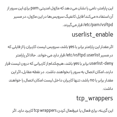
این پارامتر، نامی را نشان می‌دهد که ماژول امنیتی pam برای این سرور از
آن استفاده می‌کند! فایل کانفیگ سرویس‌ها در این ماژول، در مسیر
etc/pam/vsftpd/ قرار می‌گیرند.
userlist_enable
اگر مقدار این پارامتر برابر با yes باشد، سرویس لیست کاربران را از فایلی که
در مسیر etc/vsftpd.userlist/ قرار دارد می‌خواند. حالا اگر پارامتر
userlist-deny برابر با yes باشد، هیچکدام از کاربرانی که درون لیست قرار
دارند، امکان اتصال به سرور را نخواهند داشت. در نقطه مقابل، اگر این
مقدار برابر با no باشد، تنها کاربران داخل لیست امکان اتصال را خواهند
داشت.
tcp_wrappers
این گزینه، برای فعال یا غیرفعال کردن tcp wrappers کاربرد دارد. اگر