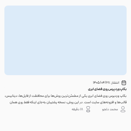
انتشار:
1405/04/28
بکاپ وردپرس روی فضای ابری
گوا
بکاپ وردپرس روی فضای ابری یکی از مطمئن‌ترین روش‌ها برای محافظت از فایل‌ها، دیتابیس،
اگر 
قالب‌ها و افزونه‌های سایت است. در این روش، نسخه پشتیبان به‌جای اینکه فقط روی همان
احتم
هاست اصلی باقی بماند، به یک فضای جداگانه منتقل می‌شود؛ بنابراین خرابی سرور، هک
نه. 
محمد دلجو
18 دقیقه
شدن س...