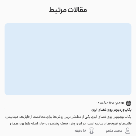
مقالات مرتبط
انتشار:
1405/04/28
بکاپ وردپرس روی فضای ابری
گوا
بکاپ وردپرس روی فضای ابری یکی از مطمئن‌ترین روش‌ها برای محافظت از فایل‌ها، دیتابیس،
اگر 
قالب‌ها و افزونه‌های سایت است. در این روش، نسخه پشتیبان به‌جای اینکه فقط روی همان
احتم
هاست اصلی باقی بماند، به یک فضای جداگانه منتقل می‌شود؛ بنابراین خرابی سرور، هک
نه. 
محمد دلجو
18 دقیقه