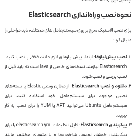
چندین کپی (Replica) است.
نحوه نصب و راه‌اندازی Elasticsearch
برای نصب الاستیک سرچ بر روی سیستم‌عامل‌های مختلف، باید مراحلی را
دنبال کرد:
نصب پیش‌نیازها
: ابتدا، پیش‌نیازهای لازم مانند Java را نصب کنید.
Elasticsearch نیازمند نسخه‌های خاصی از Java است که باید قبل از
نصب بررسی و نصب شود.
دانلود و نصب Elasticsearch
: از مخازن رسمی Elastic یا بسته‌های
نصبی موجود برای سیستم‌عامل خود استفاده کنید. برای
سیستم‌عامل Ubuntu می‌توانید APT یا YUM را برای نصب به کار
ببرید.
پیکربندی Elasticsearch
: فایل تنظیمات elasticsearch.yml را برای
پیکربندی خوشه، نودها، شاخص‌ها و پارامترهای مختلف مانند