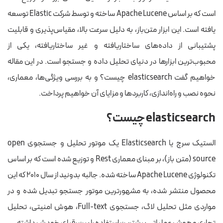
است که بر اساس Apache Lucene ساخته و توسط شرکت Elastic توسعه
یافته است. این ابزار متن‌باز، به دلیل سرعت بالا، مقیاس‌پذیری و قابلیت
پشتیبانی از داده‌های ساختاریافته و غیر ساختاریافته، یکی از
محبوب‌ترین ابزارها در دنیای تحلیل داده و جستجو است. در این مقاله
خواهیم گفت elasticsearch چیست؟ و به بررسی ویژگی‌ها، معماری،
نحوه نصب و راه‌اندازی، کاربردها و مزایای آن خواهیم پرداخت.
elasticsearch چیست؟
الستیک سرچ یا Elasticsearch یک موتور تحلیل و جستجوی open
source (متن باز)، بر مبنای معماری Rest و توزیع شده است که بر اساس
تکنولوژی Apache Lucene ساخته شده. جالبه بدونید از سال ۲۰۱۰ که این
محصول منتشر شده، به مشهورترین موتور جستجو تبدیل شده و در
مواردی مثل تحلیل لاگ، جستجوی Full-text، هوش امنیتی، تحلیل
تجاری و هوش عملیاتی بیشترین استفاده را بین رقبای خودش داشته.