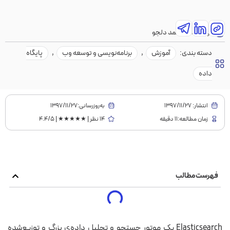
نویسنده:
محمد دلجو
دسته بندی:
آموزش
,
برنامه‌نویسی و توسعه وب
,
پایگاه
داده
انتشار:
1397/11/27
به‌روز‌رسانی:۱۳۹۷/۱۱/۲۷
زمان مطالعه:11 دقیقه
14 نظر | ★★★★★ | 4.4/5
فهرست مطالب
Elasticsearch یک موتور جستجو و تحلیل داده‌ی بزرگ و توزیع‌شده