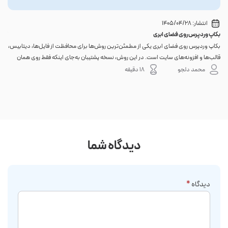
انتشار:
1405/04/28
بکاپ وردپرس روی فضای ابری
گوا
بکاپ وردپرس روی فضای ابری یکی از مطمئن‌ترین روش‌ها برای محافظت از فایل‌ها، دیتابیس،
اگر 
قالب‌ها و افزونه‌های سایت است. در این روش، نسخه پشتیبان به‌جای اینکه فقط روی همان
احتم
هاست اصلی باقی بماند، به یک فضای جداگانه منتقل می‌شود؛ بنابراین خرابی سرور، هک
نه. 
محمد دلجو
18 دقیقه
شدن س...
دیدگاه شما
دیدگاه
*