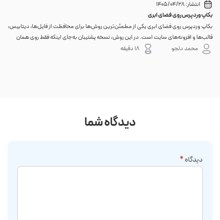
انتشار:
1405/04/28
بکاپ وردپرس روی فضای ابری
گوا
بکاپ وردپرس روی فضای ابری یکی از مطمئن‌ترین روش‌ها برای محافظت از فایل‌ها، دیتابیس،
اگر 
قالب‌ها و افزونه‌های سایت است. در این روش، نسخه پشتیبان به‌جای اینکه فقط روی همان
احتم
هاست اصلی باقی بماند، به یک فضای جداگانه منتقل می‌شود؛ بنابراین خرابی سرور، هک
نه. 
محمد دلجو
18 دقیقه
شدن س...
دیدگاه شما
دیدگاه
*