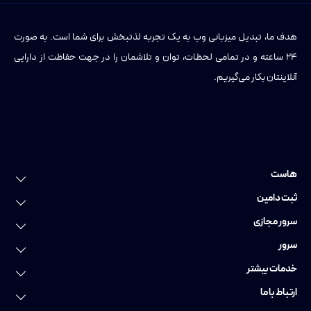
هدف ما، تبدیل میزبانی وب به یک تجربه لذتبخش برای شما است. به صورت
۲۴ ساعته و در تمامی لحظات، توان و تلاشمان را در جهت حفاظت از دارایی
آنلاینتان بکار می‌گیریم.
هاست
خرید هاست
ثبت دامین
هاست لینوکس
ثبت دامین
سرور مجازی
هاست وردپرس
ثبت دامنه عمومی
سرور مجازی
سرور
هاست ویندوز
ثبت دامنه ایرانی
سرور مجازی ایران
سرور اختصاصی
خدمات بیشتر
هاست پایتون
ثبت دامنه فارسی
سرور مجازی اروپا
سرور اختصاصی ایران
خدمات دواپس
ارتباط با ما
هاست ووکامرس
رزرو دامنه
سرور مجازی گرافیکی
سرور اختصاصی آلمان
سایت ساز
تماس با ما