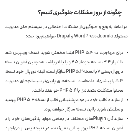
چگونه از بروز مشکلات جلوگیری کنیم؟
در ادامه به رفع و جلوگیری از مشکلات احتمالی در سیستم های مدیریت
محتوای WordPress، Joomla و Drupal خواهیم پرداخت:
برای مهاجرت به PHP 5.4 ابتدا مطمئن شوید نسخه وردپرس شما
بالاتر از ۳.۴، نسخه جوملا ۲.۵ و یا بالاتر باشد. همچنین آخرین نسخه
دروپال یعنی ۷ با نسخه PHP 5.2 سازگار است، البته دروپال خود نسخه
۵.۳ را پیشنهاد داده‌است. نسخه‌های پایین‌تر سیستم‌های مدیریت
محتوا مشکلات متعددی با PHP 5.4 خواهند داشت.
از سازنده قالب خود در مورد پشتیبانی قالب از نسخه PHP 5.4 بپرسید
و مطمئن شوید با این نسخه سازگار خواهد بود.
سازندگان Pluginهای مختلف در بعضی موارد پلاگین‌های خود را با
آخرین نسخه PHP بروز رسانی نمی‌کنند، در نتیجه پس از مهاجرت