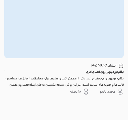
انتشار:
1405/04/28
بکاپ وردپرس روی فضای ابری
گوا
بکاپ وردپرس روی فضای ابری یکی از مطمئن‌ترین روش‌ها برای محافظت از فایل‌ها، دیتابیس،
اگر 
قالب‌ها و افزونه‌های سایت است. در این روش، نسخه پشتیبان به‌جای اینکه فقط روی همان
احتم
هاست اصلی باقی بماند، به یک فضای جداگانه منتقل می‌شود؛ بنابراین خرابی سرور، هک
نه. 
محمد دلجو
18 دقیقه
شدن س...