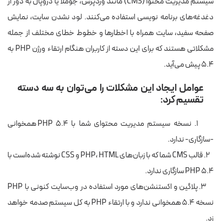
سیستم مدیریت محتوا (CMS) مانند وردپرس، جوملا یا دروپال به دور از
دغدغه‌های برنامه نویسی استفاده می‌کنند. لود نشدن سایت، نمایش
صفحه سفید، سایت همراه با اخطارها و خطوط خطای مختلف از جمله
مشکلاتی هستند که برای این دسته از کاربران هنگام ارتقاء ورژن PHP به
۵.۴ پیش می‌آید.
عوامل ایجاد این مشکلات را می‌توان به سه دسته
تقسیم کرد:
۱. نسخه سیستم مدیریت محتوای شما با PHP 5.4 همخوانی
-سازگاری- ندارد.
۲. قالب CMS شما که با زبان‌های PHP، HTML و CSS نوشته شده‌است با
PHP 5.4 سازگاری ندارد.
۳. پلاگین و اکستنشن‌های مورد استفاده در وب‌سایت کنونی با PHP
نسخه ۵.۴ همخوانی ندارد و با ارتقاء PHP به کل سیستم صدمه خواهد
زد.