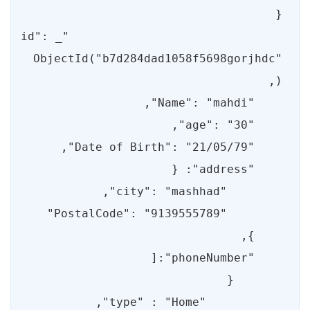
    "_id": 
ObjectId("b7d284dad1058f5698gorjhdc"