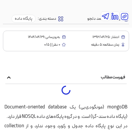
نویسنده:
محمد دلجو
دسته بندی:
پایگاه داده
انتشار:
1392/04/25
به‌روز‌رسانی:۱۴۰۴/۰۴/۲۹
زمان مطالعه:5 دقیقه
0 نظر | | 0/5
فهرست مطالب
mongoDB (مونگودی‌بی) یک Document-oriented database
(پایگاه داده سند-گرا) است. و در گروه پایگاه‌های داده NOSQL قرار دارد.
در این نوع پایگاه داده جدول و رکورد وجود ندارد و از collection