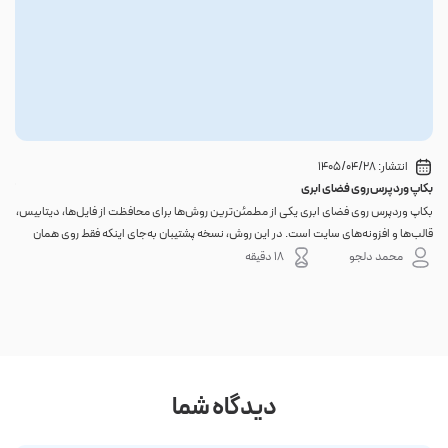
انتشار:
1405/04/28
بکاپ وردپرس روی فضای ابری
گوا
بکاپ وردپرس روی فضای ابری یکی از مطمئن‌ترین روش‌ها برای محافظت از فایل‌ها، دیتابیس،
اگر 
قالب‌ها و افزونه‌های سایت است. در این روش، نسخه پشتیبان به‌جای اینکه فقط روی همان
احتم
هاست اصلی باقی بماند، به یک فضای جداگانه منتقل می‌شود؛ بنابراین خرابی سرور، هک
نه. 
محمد دلجو
18 دقیقه
شدن س...
دیدگاه شما