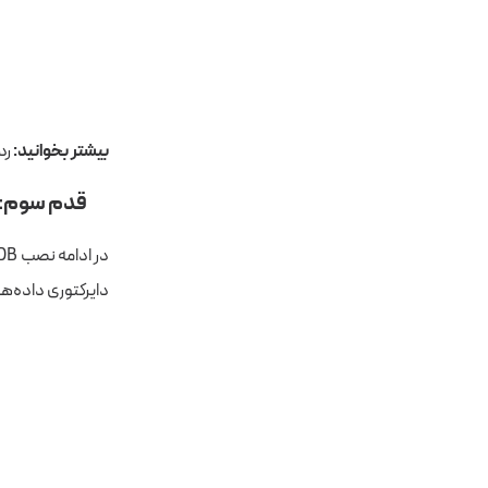
بیشتر بخوانید:
رد
قدم سوم: نصب 
در ادامه نصب MongoDB روی ویندوز، انتخاب
دایرکتوری داده‌ها را کپی