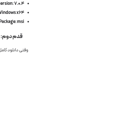
ersion: 7.0.4
Windows x64
Package: msi
قدم دوم: نص
وقتی دانلود کامل شد فایل msi را باز کنید و روی دکمه xt