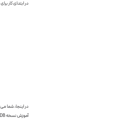
در ابتدای کار برای دانلود 
آموزش نسخه MongoDB هماهنگ با این نسخه ویندوز انتخاب کردیم: