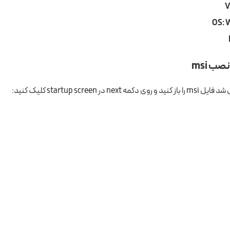
V
OS: 
ب msi
ne در startup screen کلیک کنید: