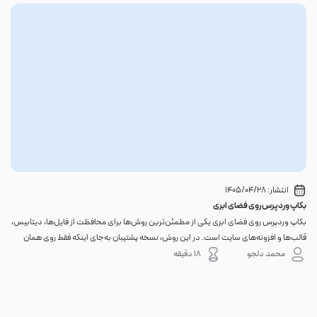
انتشار:
1405/04/28
بکاپ وردپرس روی فضای ابری
گوا
بکاپ وردپرس روی فضای ابری یکی از مطمئن‌ترین روش‌ها برای محافظت از فایل‌ها، دیتابیس،
اگر 
قالب‌ها و افزونه‌های سایت است. در این روش، نسخه پشتیبان به‌جای اینکه فقط روی همان
احتم
هاست اصلی باقی بماند، به یک فضای جداگانه منتقل می‌شود؛ بنابراین خرابی سرور، هک
نه. 
محمد دلجو
18 دقیقه
شدن س...