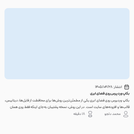
انتشار:
1405/04/28
بکاپ وردپرس روی فضای ابری
گوا
بکاپ وردپرس روی فضای ابری یکی از مطمئن‌ترین روش‌ها برای محافظت از فایل‌ها، دیتابیس،
اگر 
قالب‌ها و افزونه‌های سایت است. در این روش، نسخه پشتیبان به‌جای اینکه فقط روی همان
احتم
هاست اصلی باقی بماند، به یک فضای جداگانه منتقل می‌شود؛ بنابراین خرابی سرور، هک
نه. 
محمد دلجو
18 دقیقه
شدن س...