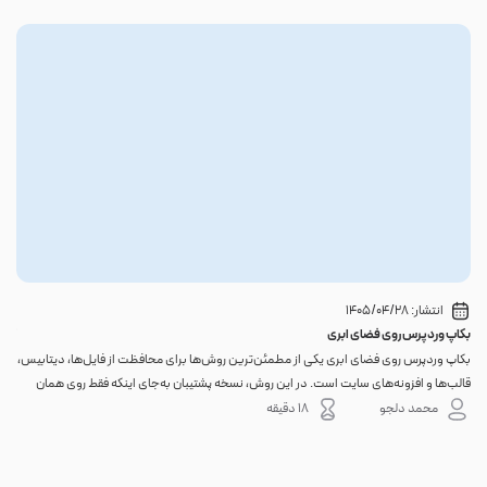
انتشار:
1405/04/28
بکاپ وردپرس روی فضای ابری
گوا
بکاپ وردپرس روی فضای ابری یکی از مطمئن‌ترین روش‌ها برای محافظت از فایل‌ها، دیتابیس،
اگر 
قالب‌ها و افزونه‌های سایت است. در این روش، نسخه پشتیبان به‌جای اینکه فقط روی همان
احتم
هاست اصلی باقی بماند، به یک فضای جداگانه منتقل می‌شود؛ بنابراین خرابی سرور، هک
نه. 
محمد دلجو
18 دقیقه
شدن س...