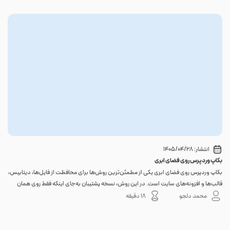
انتشار:
1405/04/28
بکاپ وردپرس روی فضای ابری
گوا
بکاپ وردپرس روی فضای ابری یکی از مطمئن‌ترین روش‌ها برای محافظت از فایل‌ها، دیتابیس،
اگر 
قالب‌ها و افزونه‌های سایت است. در این روش، نسخه پشتیبان به‌جای اینکه فقط روی همان
احتم
هاست اصلی باقی بماند، به یک فضای جداگانه منتقل می‌شود؛ بنابراین خرابی سرور، هک
نه. 
محمد دلجو
18 دقیقه
شدن س...