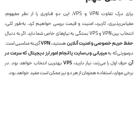
موارد استفاده
میزبانی وب،
مرور امن و دسترسی به محتوای
توسعه، تست و
محدود شده
برای درک تفاوت VPN و VPS، این دو فناوری را از نظر مفهوم،
غیره
مقیاس‌پذیری، کاربرد، امنیت و قیمت بررسی خواهیم کرد. به‌طور کلی،
حریم خصوصی
محدود به
با رمزگذاری ترافیک داده‌ها، حریم
تدابیر حفظ
خصوصی را افزایش می‌دهد
انتخاب بین VPN و VPS بستگی به نیازهای خاص شما دارد. اگر به دنبال
حریم خصوصی
حفظ حریم خصوصی و امنیت آنلاین
هستید،
VPN
گزینه مناسبی است.
اعمال شده
درصورتی‌که به
میزبانی وب‌سایت یا انجام امور ارز دیجیتال که سرعت در
امنیت
به پیکربندی و
داده‌ها را برای محافظت در برابر
آن
حرف اول را می‌زند، نیاز دارید،
VPS
بهترین انتخاب خواهد بود. در
به‌روزرسانی
شنود رمزگذاری می‌کند
سرور بستگی
برخی موارد، استفاده همزمان از هر دو نیز ممکن است مفید خواهد بود.
دارد
مدیریت شبکه
کاربر روی
توسط ارائه‌دهنده خدمات VPN
پیکربندی‌های
مدیریت می‌شود
سرور کنترل دارد
مقیاس‌پذیری
مقیاس‌پذیر
معمولاً قابل مقیاس‌پذیری نیست،
است
زیرا یک سرویس است
هزینه
هزینه‌ها به
قیمت‌گذاری مبتنی بر اشتراک برای
منابع و
خدمات VPN