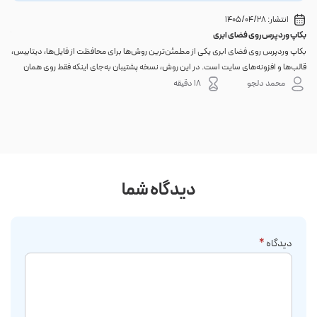
انتشار:
1405/04/28
بکاپ وردپرس روی فضای ابری
گوا
بکاپ وردپرس روی فضای ابری یکی از مطمئن‌ترین روش‌ها برای محافظت از فایل‌ها، دیتابیس،
اگر 
قالب‌ها و افزونه‌های سایت است. در این روش، نسخه پشتیبان به‌جای اینکه فقط روی همان
احتم
هاست اصلی باقی بماند، به یک فضای جداگانه منتقل می‌شود؛ بنابراین خرابی سرور، هک
نه. 
محمد دلجو
18 دقیقه
شدن س...
دیدگاه شما
دیدگاه
*