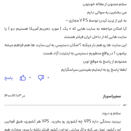
سلام ممنون از مقاله خوبتون
می بخشین یه سوالی دارم
به غیر از تِرید کردن توسط V P S مجازی –
آیا امکان مراجعه به سایت هایی که > یک ) مورد تحریم آمریکا هستیم دو ) یا
سایت هایی که از داخل ایران فیلتر هستند
این سایت ها رو هم باز میکنه ؟ امکان دسترسی به این سایت ها هم فراهم میشه
برامون ؟ در واقع منظورم دسترسی به اینترنت آزاد هست
ممنونم از پاسخ به موقع تون
لطفا پاسخ رو به ایملیم بفرستین سپاسگزارم
۰
۰
پاسخ
۱۴۰۰/۱۲/۰۳ در
سمیرا سرباز
سلام و درود
ببینید بستگی داره VPS چه کشوری رو بخرید. VPS هر کشوری، طبق قوانین
اون کشور عمل می‌کنه و اگر سایتی تو اون کشور فیلتر باشه با سرور مجازی هم